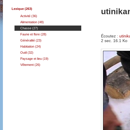
Lexique (263)
utinika
Activité (36)
Alimentation (48)
Chasse (27)
Faune et flore (28)
Écoutez :
utinik
2 sec.
16.1 Ko
Généralité (23)
Habitation (24)
Outil (32)
Paysage et lieu (19)
Vêtement (26)