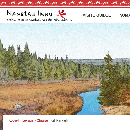
VISITE GUIDÉE
NOMA
u
Accueil
>
Lexique
>
Chasse
> utinikan-atik