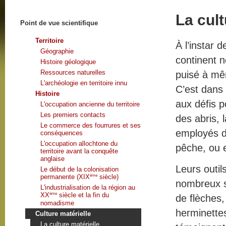
La cult
Point de vue scientifique
Territoire
À l’instar 
Géographie
continent n
Histoire géologique
Ressources naturelles
puisé à mêm
L'archéologie en territoire innu
C’est dans 
Histoire
aux défis p
L'occupation ancienne du territoire
Les premiers contacts
des abris, 
Le commerce des fourrures et ses
employés d
conséquences
L'occupation allochtone du
pêche, ou e
territoire avant la conquête
anglaise
Leurs outil
Le début de la colonisation
ème
permanente (XIX
siècle)
nombreux si
L'industrialisation de la région au
ème
XX
siècle et la fin du
de flèches
nomadisme
herminettes
Culture matérielle
La culture matérielle