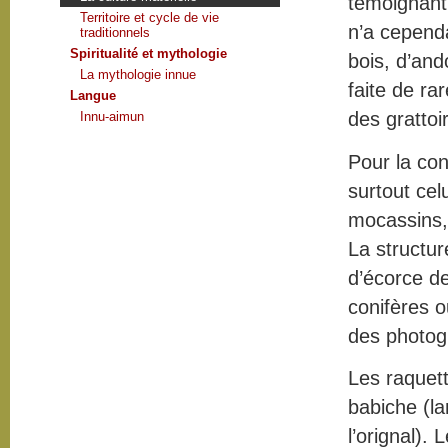
témoignant
Territoire et cycle de vie
n’a cepend
traditionnels
Spiritualité et mythologie
bois, d’ando
La mythologie innue
faite de ra
Langue
des grattoi
Innu-aimun
Pour la con
surtout cel
mocassins, 
La structur
d’écorce de
conifères o
des photogr
Les raquett
babiche (la
l’orignal).