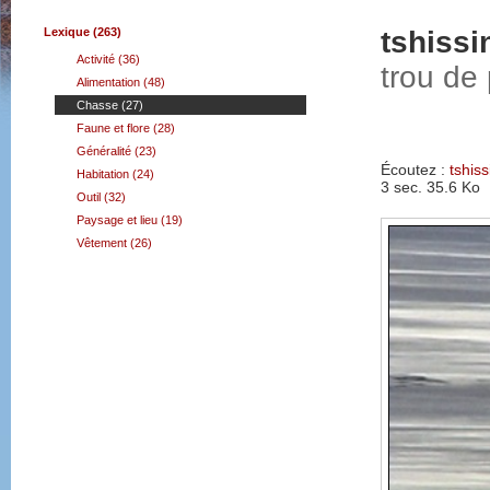
Lexique (263)
tshiss
Activité (36)
trou de
Alimentation (48)
Chasse (27)
Faune et flore (28)
Généralité (23)
Écoutez :
tshis
Habitation (24)
3 sec.
35.6 Ko
Outil (32)
Paysage et lieu (19)
Vêtement (26)