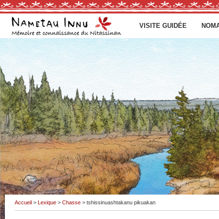
VISITE GUIDÉE
NOMA
Accueil
>
Lexique
>
Chasse
> tshissinuashtakanu pikuakan